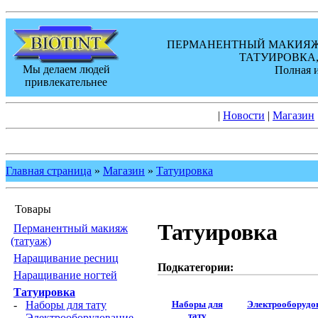
ПЕРМАНЕНТНЫЙ МАКИЯЖ,
ТАТУИРОВКА,
Мы делаем людей
Полная 
привлекательнее
|
Новости
|
Магазин
Главная страница
»
Магазин
»
Татуировка
Товары
Татуировка
Перманентный макияж
(татуаж)
Наращивание ресниц
Подкатегории:
Наращивание ногтей
Татуировка
Наборы для
Электрооборудо
-
Наборы для тату
тату
-
Электрооборудование